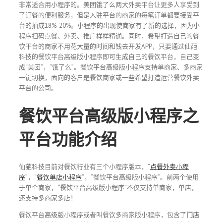
非常适合用小程序的。美团饿了么两大外卖平台让更多人享受到
了订餐的便利服务，但是入驻平台的商家的每笔订单都要接受平
台的抽成18%-20%。小程序的出现使商家有了新的选择，因为小
程序扫码点餐、外卖、推广样样精通。同时，希望打造自己的餐
饮平台的商家不用花大量的时间和钱去开发APP，只要通过仙葩
科技的餐饮平台高级版小程序即可生成自己的餐饮平台，自己变
成“美团”，“饿了么”。餐饮平台高级版小程序支持单商家、多商家
一键切换，面向的客户是餐饮商家或一些希望打造运营餐饮外卖
平台的公司。
餐饮平台高级版小程序之
平台功能介绍
仙葩科技目前对餐饮行业有三个小程序版本，“
点餐外卖小程
序
”，“
餐饮单店小程序
”，“餐饮平台高级版小程序”。前两个使用
于单个商家，“餐饮平台高级版小程序”不仅支持单商家，单店，
还支持多商家多店！
餐饮平台高级版小程序或者叫餐饮多商家版小程序，包含了
门店