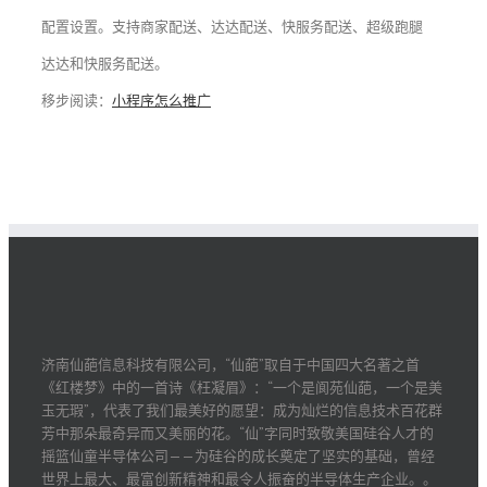
配置设置。支持商家配送、达达配送、快服务配送、超级跑腿
达达和快服务配送。
移步阅读：
小程序怎么推广
济南仙葩信息科技有限公司，“仙葩”取自于中国四大名著之首
《红楼梦》中的一首诗《枉凝眉》：“一个是阆苑仙葩，一个是美
玉无瑕”，代表了我们最美好的愿望：成为灿烂的信息技术百花群
芳中那朵最奇异而又美丽的花。“仙”字同时致敬美国硅谷人才的
摇篮仙童半导体公司——为硅谷的成长奠定了坚实的基础，曾经
世界上最大、最富创新精神和最令人振奋的半导体生产企业。。