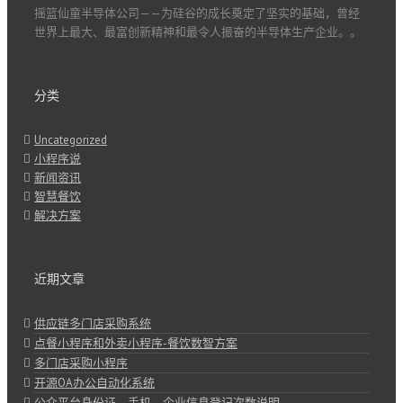
摇篮仙童半导体公司——为硅谷的成长奠定了坚实的基础，曾经
世界上最大、最富创新精神和最令人振奋的半导体生产企业。。
分类
Uncategorized
小程序说
新闻资讯
智慧餐饮
解决方案
近期文章
供应链多门店采购系统
点餐小程序和外卖小程序-餐饮数智方案
多门店采购小程序
开源OA办公自动化系统
公众平台身份证、手机、企业信息登记次数说明