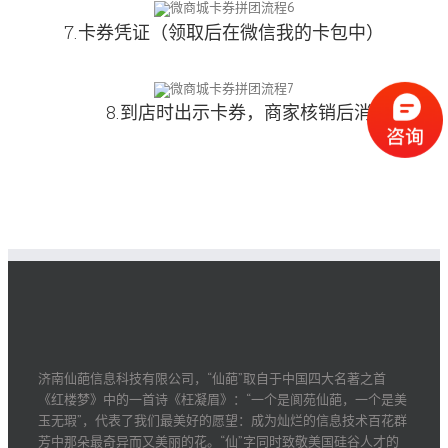
7.卡券凭证（领取后在微信我的卡包中）
8.到店时出示卡券，商家核销后消费
济南仙葩信息科技有限公司，“仙葩”取自于中国四大名著之首
《红楼梦》中的一首诗《枉凝眉》：“一个是阆苑仙葩，一个是美
玉无瑕”，代表了我们最美好的愿望：成为灿烂的信息技术百花群
芳中那朵最奇异而又美丽的花。“仙”字同时致敬美国硅谷人才的