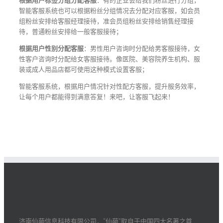
根据用户标签分组分配客服
：有的企业会给我们粉丝进行分组，
智能客服系统也可以根据粉丝分组情况去分配对应客服，如会员
组粉丝安排给客服经理接待，准会员组粉丝安排给销售经理接
待，普通粉丝安排给一般客服接待；
根据用户性别分配客服
：男性用户咨询时分配给男客服接待，女
性客户咨询时分配给女客服接待。像医院、美容院养生机构、服
装或成人用品店都可使用这种模式设置客服；
智能客服系统，根据用户情况针对性配方客服，提升服务效率，
让每个用户都能得到满意答复！来吧，让客服飞起来！
济南仙葩信息科技有限公司，“仙葩”取自于中国四大名著之首