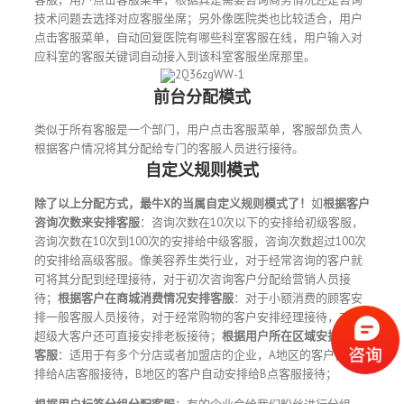
技术问题去选择对应客服坐席；另外像医院类也比较适合，用户
点击客服菜单，自动回复医院有哪些科室客服在线，用户输入对
应科室的客服关键词自动接入到该科室客服坐席那里。
前台分配模式
类似于所有客服是一个部门，用户点击客服菜单，客服部负责人
根据客户情况将其分配给专门的客服人员进行接待。
自定义规则模式
除了以上分配方式，最牛X的当属自定义规则模式了！
如
根据客户
咨询次数来安排客服
：咨询次数在10次以下的安排给初级客服，
咨询次数在10次到100次的安排给中级客服，咨询次数超过100次
的安排给高级客服。像美容养生类行业，对于经常咨询的客户就
可将其分配到经理接待，对于初次咨询客户分配给营销人员接
待；
根据客户在商城消费情况安排客服
：对于小额消费的顾客安
排一般客服人员接待，对于经常购物的客户安排经理接待，对于
超级大客户还可直接安排老板接待；
根据用户所在区域安排对应
客服
：适用于有多个分店或者加盟店的企业，A地区的客户自动安
排给A店客服接待，B地区的客户自动安排给B点客服接待；