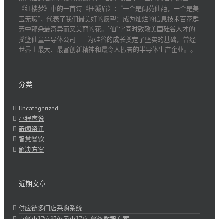
《红楼梦》中的一首诗《枉凝眉》：“一个是阆苑仙葩，一个是美
玉无瑕”，代表了我们最美好的愿望：成为灿烂的信息技术百花群
芳中那朵最奇异而又美丽的花。“仙”字同时致敬美国硅谷人才的
摇篮仙童半导体公司——为硅谷的成长奠定了坚实的基础，曾经
世界上最大、最富创新精神和最令人振奋的半导体生产企业。。
分类
Uncategorized
小程序说
新闻资讯
智慧餐饮
解决方案
近期文章
供应链多门店采购系统
点餐小程序和外卖小程序-餐饮数智方案